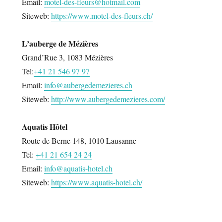
Email:
motel-des-fleurs@hotmail.com
Siteweb:
https://www.motel-des-fleurs.ch/
L’auberge de Mézières
Grand’Rue 3, 1083 Mézières
Tel:
+41 21 546 97 97
Email:
info@aubergedemezieres.ch
Siteweb:
http://www.aubergedemezieres.com/
Aquatis Hôtel
Route de Berne 148, 1010 Lausanne
Tel:
+41 21 654 24 24
Email:
info@aquatis-hotel.ch
Siteweb:
https://www.aquatis-hotel.ch/