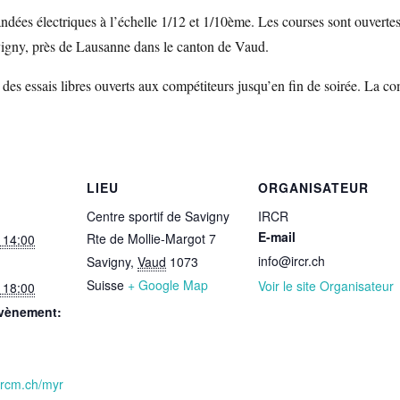
es électriques à l’échelle 1/12 et 1/10ème. Les courses sont ouvertes à 
vigny, près de Lausanne dans le canton de Vaud.
ur des essais libres ouverts aux compétiteurs jusqu’en fin de soirée. La
LIEU
ORGANISATEUR
Centre sportif de Savigny
IRCR
E-mail
Rte de Mollie-Margot 7
 14:00
info@ircr.ch
Savigny
,
Vaud
1073
Suisse
+ Google Map
Voir le site Organisateur
 18:00
Évènement:
yrcm.ch/myr