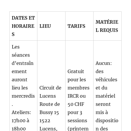
DATES ET
MATÉRIE
HORAIRE
LIEU
TARIFS
L REQUIS
S
Les
séances
d’entraîn
Aucun:
ement
Gratuit
des
auront
pour les
véhicules
lieu les
Circuit de
membres
et du
mercredis
Lucens
IRCR ou
matériel
.
Route de
50 CHF
seront
Ateliers:
Bussy 15
pour 3
mis à
17h00 à
1522
sessions
dispositio
18h00
Lucens,
(printem
n des