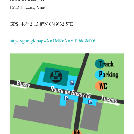
1522 Lucens, Vaud
GPS: 46°42’13.8″N 6°49’32.5″E
https://goo.gl/maps/Xn1MRoNnYTehk3MZ6