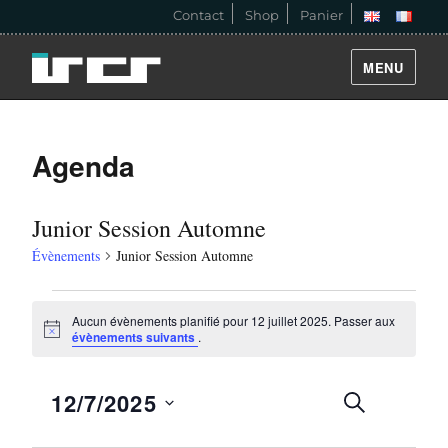
Contact
Shop
Panier
MENU
Agenda
Junior Session Automne
Évènements
Junior Session Automne
Évènements
Aucun évènements planifié pour 12 juillet 2025. Passer aux
N
évènements suivants
.
for
o
t
i
12
N
R
12/7/2025
R
c
J
E
e
a
O
C
juillet
e
U
S
H