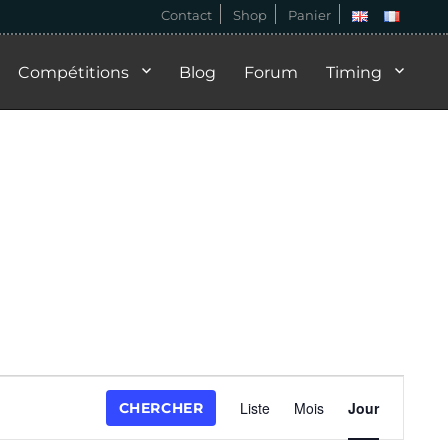
Contact
Shop
Panier
Compétitions
Blog
Forum
Timing
N
Liste
Mois
Jour
CHERCHER
a