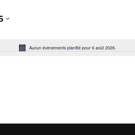
6
Aucun évènements planifié pour 6 août 2026.
N
o
t
i
c
e