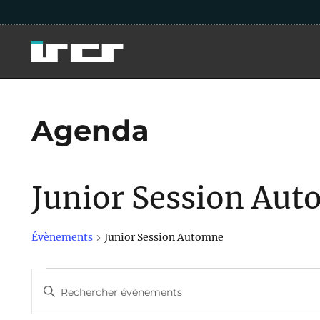
Agenda
Junior Session Au
Évènements
Junior Session Automne
Évènements
R
S
a
for
e