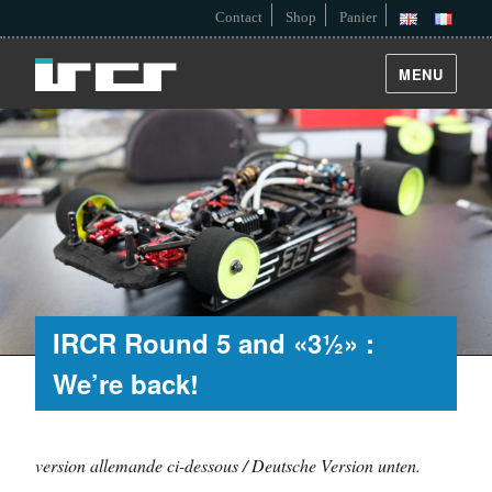
Contact
Shop
Panier
MENU
IRCR Round 5 and «3½» :
We’re back!
version allemande ci-dessous / Deutsche Version unten.