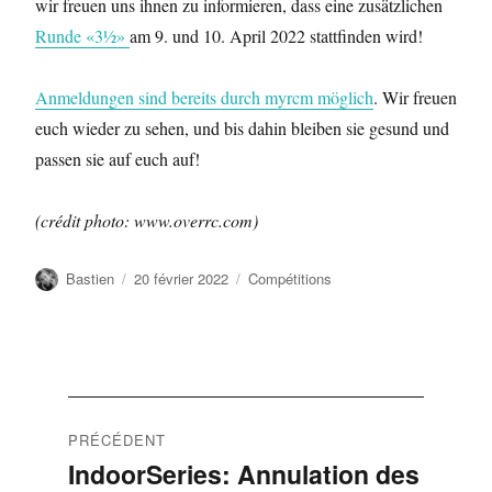
wir freuen uns ihnen zu informieren, dass eine zusätzlichen
Runde «3½»
am 9. und 10. April 2022 stattfinden wird!
Anmeldungen sind bereits durch myrcm möglich
. Wir freuen
euch wieder zu sehen, und bis dahin bleiben sie gesund und
passen sie auf euch auf!
(crédit photo: www.overrc.com)
Auteur
Publié
Catégories
Bastien
20 février 2022
Compétitions
le
Navigation
PRÉCÉDENT
de
IndoorSeries: Annulation des
Publication