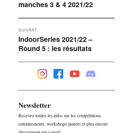
manches 3 & 4 2021/22
précédente :
l’article
SUIVANT
IndoorSeries 2021/22 –
Publication
Round 5 : les résultats
suivante :
Newsletter
Recevez toutes les infos sur les compétitions,
entraînements, workshops juniors et plus encore
directement par e-mail.